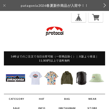
patagonia2026春夏新作商品が入荷中！！
16時までのご注文で当日出荷可能（一部商品除く）｜大阪より発送｜
11,000円以上で送料無料
CATEGORY
HAT
BAG
WEAR
SALE
INFO
INSTAGRAM
STORE