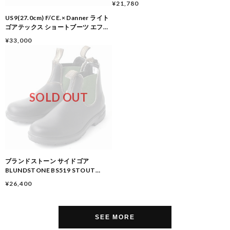
¥21,780
FiveFingers(ビブラムファイブフィ
ンガーズ) ウォータープルーフ 防水
US9(27.0cm) F/CE.× Danner ライト
ブーツ (W38(23.8cm), Black)
ゴアテックス ショートブーツ エフシ
ーイー × ダナー FSP39222U
¥33,000
HIGHBRID DANNER LIGHT
GORETEX 大阪 店舗 取り扱い 大阪门
市
SOLD OUT
ブランドストーン サイドゴア
BLUNDSTONE BS519 STOUT
BROWN/DARK GREEN/防水 レザー
¥26,400
ブーツ サイドゴア メンズ はっ水 ワー
クブーツ 雨用 レインブーツ
UK7(25.5-26cm)
StoutBrown/DarkGreen
SEE MORE