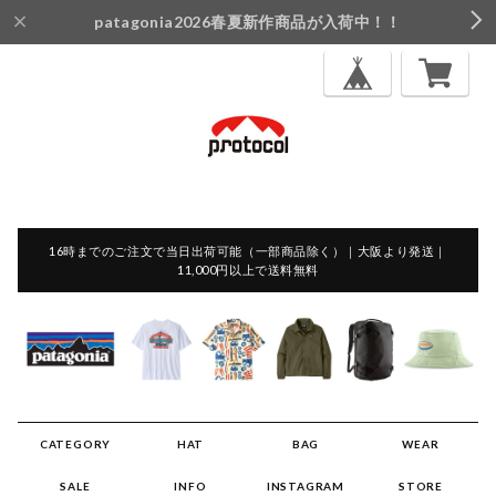
patagonia2026春夏新作商品が入荷中！！
16時までのご注文で当日出荷可能（一部商品除く）｜大阪より発送｜
11,000円以上で送料無料
CATEGORY
HAT
BAG
WEAR
SALE
INFO
INSTAGRAM
STORE