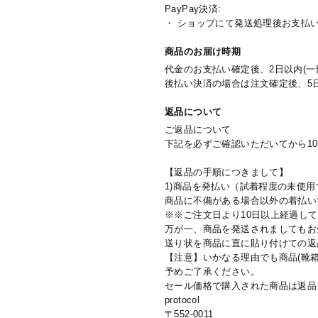
PayPay決済:
・ ショップにて発送処理後お支払
商品のお届け時期
代金のお支払い確定後、2日以内(一
後払い決済の場合は注文確定後、5
返品について
ご返品について
下記を必ずご確認いただいてから1
【返品の手順につきまして】
1)商品を発払い（試着程度の未使
商品に不備がある場合以外の着払い
※※ご注文日より10日以上経過し
万が一、商品を発送されましてもお
送り状を商品に直に貼り付けての返
【注意】いかなる理由でも商品(靴
予めご了承ください。
セール価格で購入された商品は返品
protocol
〒552-0011