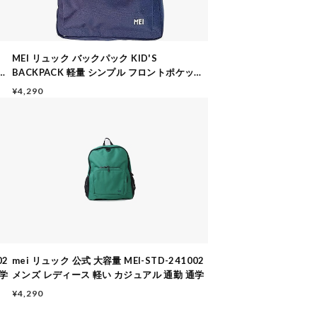
MEI リュック バックパック KID'S
ト
BACKPACK 軽量 シンプル フロントポケット
9.5L STD261002 NAVY
¥4,290
02
mei リュック 公式 大容量 MEI-STD-241002
通学
メンズ レディース 軽い カジュアル 通勤 通学
¥4,290