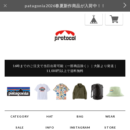
patagonia2026春夏新作商品が入荷中！！
16時までのご注文で当日出荷可能（一部商品除く）｜大阪より発送｜
11,000円以上で送料無料
CATEGORY
HAT
BAG
WEAR
SALE
INFO
INSTAGRAM
STORE