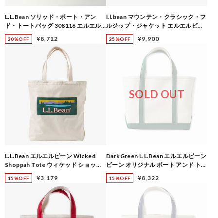
L.L.Bean ソリッド・ボート・アン
l.l.bean マウンテン・クラシック・フ
ド・トートバッグ 308116 エルエル
ルジップ・ジャケット エルエルビー
ビーン トート コットンキャンバス ナ
ン ジャパン フィット 506348
¥8,712
¥9,900
20%OFF
25%OFF
チュラル 日本正規取扱店
SOLD OUT
L.L.Bean エルエルビーン Wicked
DarkGreen L.L.Bean エルエルビーン
Shoppah Tote ウィケッド ショッパ
ビーン オリジナル ボート アンド トー
ー トート 513734
ト バッグ ミディアム 112636
¥3,179
¥8,322
15%OFF
15%OFF