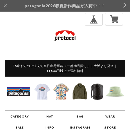
patagonia2026春夏新作商品が入荷中！！
16時までのご注文で当日出荷可能（一部商品除く）｜大阪より発送｜
11,000円以上で送料無料
CATEGORY
HAT
BAG
WEAR
SALE
INFO
INSTAGRAM
STORE