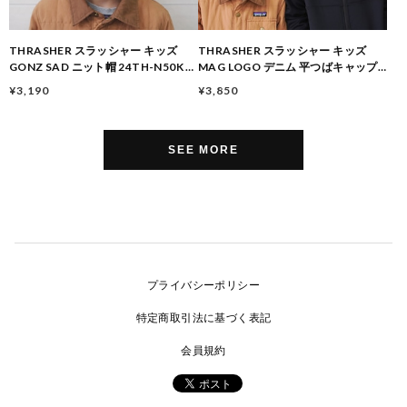
THRASHER スラッシャー キッズ
THRASHER スラッシャー キッズ
GONZ SAD ニット帽 24TH-N50K 子
MAG LOGO デニム 平つばキャップ
供 ビーニー 帽子 防寒 秋冬
25TH-C01K 子供 帽子 男の子 女の子
¥3,190
¥3,850
秋冬
SEE MORE
プライバシーポリシー
特定商取引法に基づく表記
会員規約