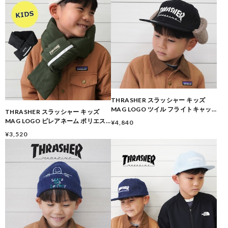
THRASHER スラッシャー キッズ
MAG LOGO ツイル フライトキャッ
THRASHER スラッシャー キッズ
プ 24TH-C51K 子供 帽子 防寒 秋冬
MAG LOGO ピレアネーム ポリエス
¥4,840
テルタフ マフラー 22TH-K54K 子供
¥3,520
防寒 秋冬