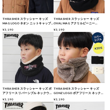
THRASHER スラッシャー キッズ
THRASHER スラッシャー キッズ
MAG LOGO ネオン ニットキャップ
OVAL MAG アクリルビーニー
24TH-N51K 子供 帽子 ビーニー 秋冬
22TH-N52K 子供 ニット帽 ビーニー
¥3,190
¥3,190
男の子 女の子 防寒 秋冬
THRASHER スラッシャー キッズ ボ
THRASHER スラッシャー キッズ
アフリース リバーシブル ネックウォ
GONZ LOGO ボアフリース ネックウ
ーマー 24TH-K50K 子供 防寒 マフラ
ォーマー 24TH-K53K 子供 防寒 マフ
¥3,190
¥3,190
ー ネックゲイター 男の子 女の子 秋冬
ラー ネックゲイター 秋冬