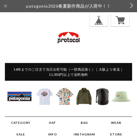
patagonia2026春夏新作商品が入荷中！！
16時までのご注文で当日出荷可能（一部商品除く）｜大阪より発送｜
11,000円以上で送料無料
CATEGORY
HAT
BAG
WEAR
SALE
INFO
INSTAGRAM
STORE