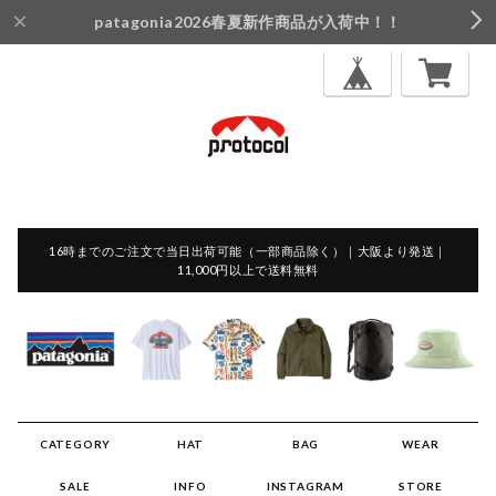
patagonia2026春夏新作商品が入荷中！！
16時までのご注文で当日出荷可能（一部商品除く）｜大阪より発送｜
11,000円以上で送料無料
CATEGORY
HAT
BAG
WEAR
SALE
INFO
INSTAGRAM
STORE