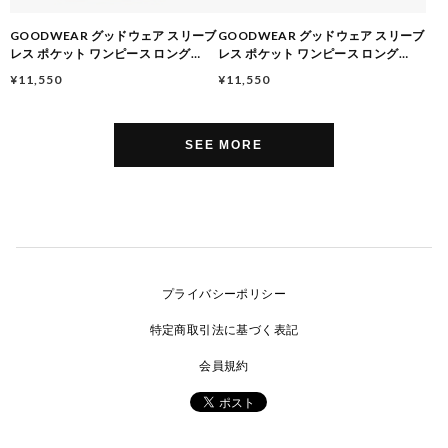
GOODWEAR グッドウェア スリーブ
GOODWEAR グッドウェア スリーブ
レス ポケット ワンピース ロング
レス ポケット ワンピース ロング
26SS レディース ノースリーブ ワン
26SS レディース ノースリーブ ワン
¥11,550
¥11,550
ピース USAコットン ヘビーウェイト
ピース USAコットン ヘビーウェイト
綿100％ 130033 CREAM/YELLOW
綿100％ 130033 WHITE
SEE MORE
プライバシーポリシー
特定商取引法に基づく表記
会員規約