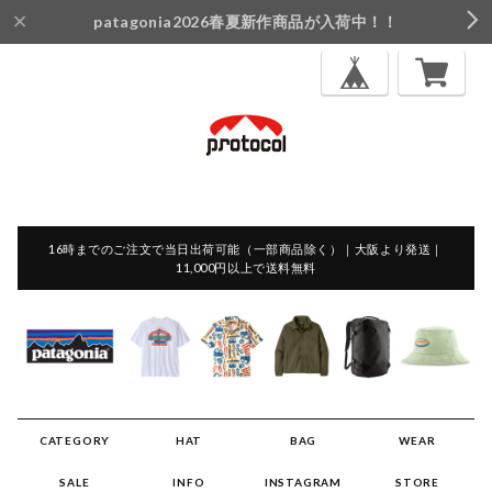
patagonia2026春夏新作商品が入荷中！！
16時までのご注文で当日出荷可能（一部商品除く）｜大阪より発送｜
11,000円以上で送料無料
CATEGORY
HAT
BAG
WEAR
SALE
INFO
INSTAGRAM
STORE