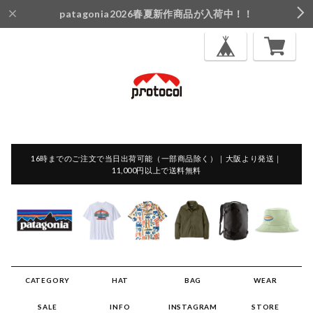
patagonia2026春夏新作商品が入荷中！！
16時までのご注文で当日出荷可能（一部商品除く）｜大阪より発送｜
11,000円以上で送料無料
CATEGORY
HAT
BAG
WEAR
SALE
INFO
INSTAGRAM
STORE