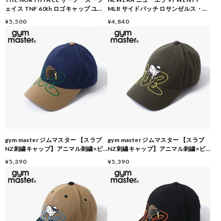
ェイス TNF 60th ロゴキャップ ユニ
MLB サイドパッチ ロサンゼルス・ド
セックス 帽子 キャップ ナイロン 軽量
ジャース ストーン キャップ 帽子 コッ
¥5,500
¥4,840
サイズ調整 アウトドア カジュアル 60
トン サイズ調整可 14745082
周年記念 NN42681 BLACK
gym master ジムマスター 【スラブ
gym master ジムマスター 【スラブ
NZ刺繍キャップ】アニマル刺繍×ビ
NZ刺繍キャップ】アニマル刺繍×ビ
ッグロゴキャップ キウイ・羊 ユニセ
ッグロゴキャップ キウイ・羊 ユニセ
¥5,390
¥5,390
ックス フリーサイズ G633788 ネイ
ックス フリーサイズ G633788 オリ
ビー
ーブ