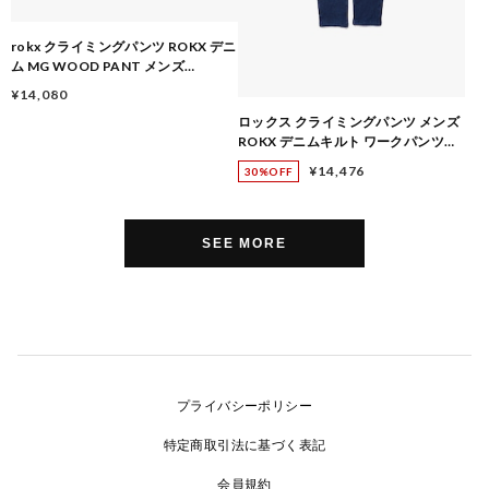
rokx クライミングパンツ ROKX デニ
ム MG WOOD PANT メンズ
RXMS191023 大阪 店舗 取り扱い 大
¥14,080
阪门市 DARK-USED
ロックス クライミングパンツ メンズ
ROKX デニムキルト ワークパンツ
RXMF241009 デニム 暖か 暖かい パ
¥14,476
30%OFF
ンツ キルト ワークパンツ キルティン
グパンツ 大阪 店舗 大阪门市 返品・交
換不可
SEE MORE
プライバシーポリシー
特定商取引法に基づく表記
会員規約