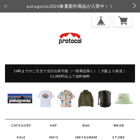
patagonia2026春夏新作商品が入荷中！！
16時までのご注文で当日出荷可能（一部商品除く）｜大阪より発送｜
11,000円以上で送料無料
CATEGORY
HAT
BAG
WEAR
SALE
INFO
INSTAGRAM
STORE