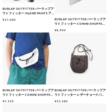
BURLAP OUTFITTER バーラップア
ウトフィッター ISLAND PANTS アイ
ランドパンツ サプレックスナイロン
BURLAP OUTFITTER バーラップア
¥17,600
BO060130 Raven メンズ 春夏
ウトフィッター CS MINI SHOPPER
BAG 080262 斜め掛け サコッシュ ミ
¥4,950
ニショルダーバッグ ホワイト
BURLAP OUTFITTER バーラップア
BURLAP OUTFITTER バーラップア
ウトフィッター CS MINI SHOPPER
ウトフィッター レザーチョークバッ
BAG 080262 ミニショッパーバッグ
グ メンズ レディース ユニセックス シ
¥7,150
¥15,180
サコッシュ ウエストポーチ ホワイト
ョルダーバッグ 本革 小物入れ アウト
ドア 秋 冬 秋冬 チョコレート