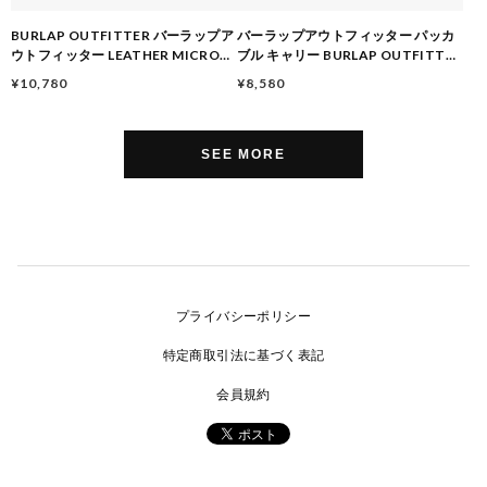
BURLAP OUTFITTER バーラップア
バーラップアウトフィッター パッカ
ウトフィッター LEATHER MICRO
ブル キャリー BURLAP OUTFITTER
TOTE レザー マイクロトート バッグ
ショルダーバッグ 大阪 店舗 取り扱い
¥10,780
¥8,580
ミニバッグ 撥水 牛革 ナイロン 巾着仕
大阪门市 PURPLE
様 ユニセックス
SEE MORE
プライバシーポリシー
特定商取引法に基づく表記
会員規約