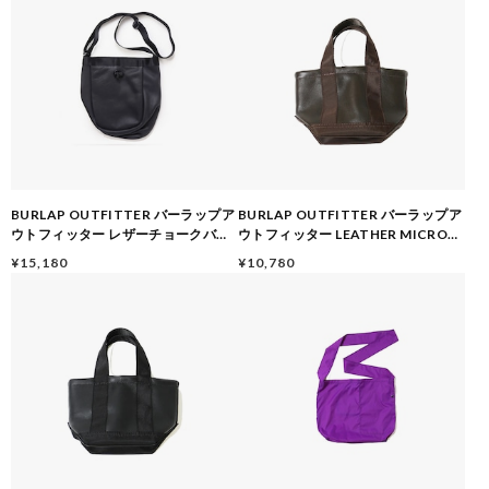
BURLAP OUTFITTER バーラップア
BURLAP OUTFITTER バーラップア
ウトフィッター レザーチョークバッ
ウトフィッター LEATHER MICRO
グ メンズ レディース ユニセックス シ
TOTE レザー マイクロトート バッグ
¥15,180
¥10,780
ョルダーバッグ 本革 小物入れ アウト
ミニバッグ 撥水 牛革 ナイロン 巾着仕
ドア 秋 冬 秋冬 ブラック
様 ユニセックス