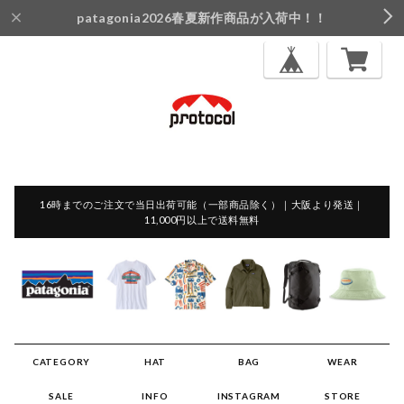
patagonia2026春夏新作商品が入荷中！！
16時までのご注文で当日出荷可能（一部商品除く）｜大阪より発送｜
11,000円以上で送料無料
CATEGORY
HAT
BAG
WEAR
SALE
INFO
INSTAGRAM
STORE