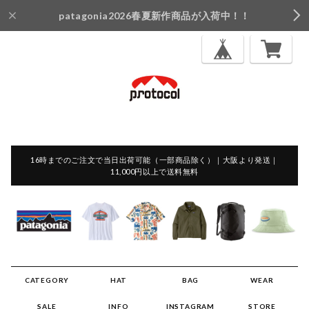
patagonia2026春夏新作商品が入荷中！！
16時までのご注文で当日出荷可能（一部商品除く）｜大阪より発送｜
11,000円以上で送料無料
CATEGORY
HAT
BAG
WEAR
SALE
INFO
INSTAGRAM
STORE