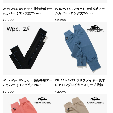
W by Wpc. UVカット 接触冷感アー
W by Wpc. UVカット 接触冷感アー
ムカバー（ロング丈70cm・
ムカバー（ロング丈70cm・
UPF50+・指穴付き）ブラウン
UPF50+・指穴付き）ホワイト
¥2,200
¥2,200
W by Wpc. UVカット 接触冷感アー
KRIFF MAYER クリフメイヤー 夏季
ムカバー（ロング丈70cm・
GO! ロングレイヤースリーブ 接触冷
UPF50+・指穴付き）ブラック
感 アームカバー メンズ レディース
¥2,200
¥2,090
UVカット 吸水速乾 サムホール付き
ストレッチ レイヤード風 Z2555120
BLUE