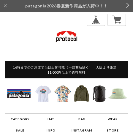
patagonia2026春夏新作商品が入荷中！！
16時までのご注文で当日出荷可能（一部商品除く）｜大阪より発送｜
11,000円以上で送料無料
CATEGORY
HAT
BAG
WEAR
SALE
INFO
INSTAGRAM
STORE