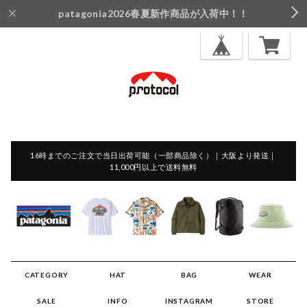
patagonia2026春夏新作商品が入荷中！！
16時までのご注文で当日出荷可能（一部商品除く）｜大阪より発送｜
11,000円以上で送料無料
CATEGORY
HAT
BAG
WEAR
SALE
INFO
INSTAGRAM
STORE