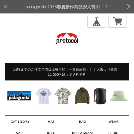
patagonia2026春夏新作商品が入荷中！！
16時までのご注文で当日出荷可能（一部商品除く）｜大阪より発送｜
11,000円以上で送料無料
CATEGORY
HAT
BAG
WEAR
SALE
INFO
INSTAGRAM
STORE