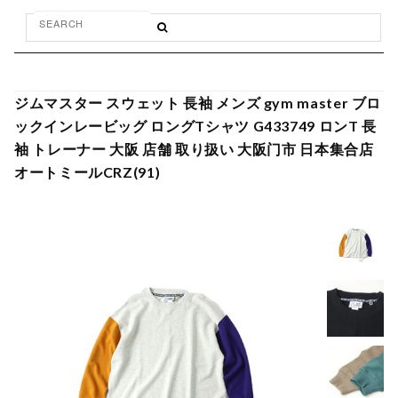
ジムマスター スウェット 長袖 メンズ gym master ブロ
ックインレービッグ ロングTシャツ G433749 ロンT 長
袖 トレーナー 大阪 店舗 取り扱い 大阪门市 日本集合店
オートミールCRZ(91)