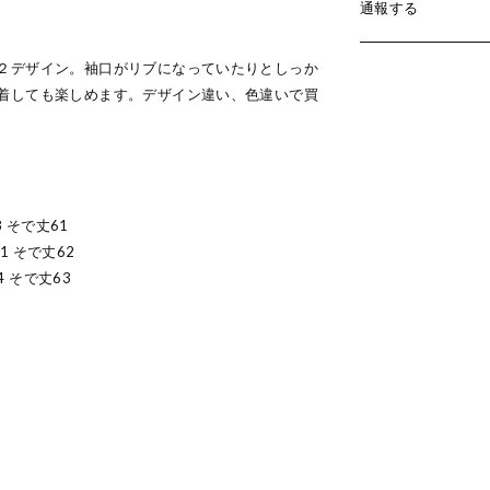
通報する
。
２デザイン。袖口がリブになっていたりとしっか
着しても楽しめます。デザイン違い、色違いで買
8 そで丈61
71 そで丈62
4 そで丈63