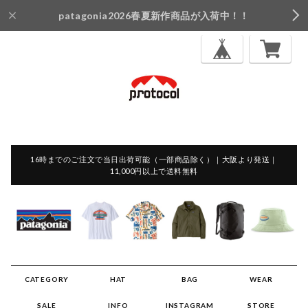
patagonia2026春夏新作商品が入荷中！！
16時までのご注文で当日出荷可能（一部商品除く）｜大阪より発送｜
11,000円以上で送料無料
CATEGORY
HAT
BAG
WEAR
SALE
INFO
INSTAGRAM
STORE