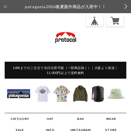
patagonia2026春夏新作商品が入荷中！！
16時までのご注文で当日出荷可能（一部商品除く）｜大阪より発送｜
11,000円以上で送料無料
CATEGORY
HAT
BAG
WEAR
SALE
INFO
INSTAGRAM
STORE