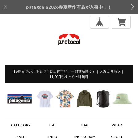
patagonia2026春夏新作商品が入荷中！！
16時までのご注文で当日出荷可能（一部商品除く）｜大阪より発送｜
11,000円以上で送料無料
CATEGORY
HAT
BAG
WEAR
SALE
INFO
INSTAGRAM
STORE