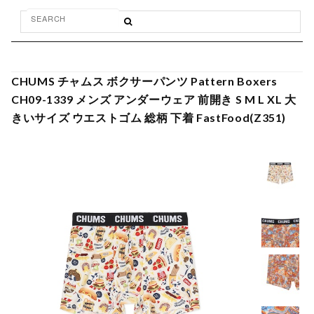
CHUMS チャムス ボクサーパンツ Pattern Boxers
CH09-1339 メンズ アンダーウェア 前開き S M L XL 大
きいサイズ ウエストゴム 総柄 下着 FastFood(Z351)