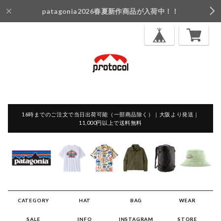
patagonia2026春夏新作商品が入荷中！！
16時までのご注文で当日出荷可能（一部商品除く）｜大阪より発送｜
11,000円以上で送料無料
CATEGORY
HAT
BAG
WEAR
SALE
INFO
INSTAGRAM
STORE