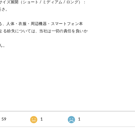
イズ展開（ショート / ミディアム / ロング）：
長さ。
る、人体・衣服・周辺機器・スマートフォン本
よる紛失については、当社は一切の責任を負いか
ん。
59
1
1