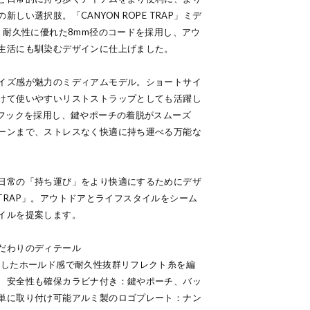
しい選択肢。「CANYON ROPE TRAP」ミデ
、耐久性に優れた8mm径のコードを採用し、アウ
生活にも馴染むデザインに仕上げました。
イズ感が魅力のミディアムモデル。ショートサイ
けて使いやすいリストストラップとしても活躍し
ナフックを採用し、鍵やポーチの着脱がスムーズ
ーンまで、ストレスなく快適に持ち運べる万能な
日常の「持ち運び」をより快適にするためにデザ
E STRAP」。アウトドアとライフスタイルをシーム
イルを提案します。
だわりのディテール
としたホールド感で耐久性抜群リフレクト糸を編
、安全性も確保カラビナ付き：鍵やポーチ、バッ
単に取り付け可能アルミ製のロゴプレート：ナン