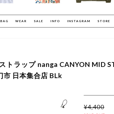
BAG
WEAR
SALE
INFO
INSTAGRAM
STORE
トラップ nanga CANYON MID S
市 日本集合店 BLk
¥4,400