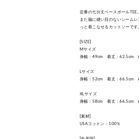
定番の七分丈ベースボールTE
また脇に縫い目のないシームレ
っと着こなせるカットソーです
[SIZE]
Mサイズ
身幅：49cm 着丈：62.5cm
Lサイズ
身幅：52cm 着丈：66.5cm 
XLサイズ
身幅：58cm 着丈：66.5cm
[素材]
USAコットン：100％
[生産国]