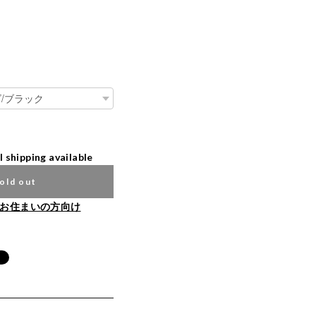
l shipping available
old out
お住まいの方向け