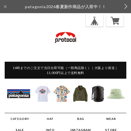
patagonia2026春夏新作商品が入荷中！！
16時までのご注文で当日出荷可能（一部商品除く）｜大阪より発送｜
11,000円以上で送料無料
CATEGORY
HAT
BAG
WEAR
SALE
INFO
INSTAGRAM
STORE