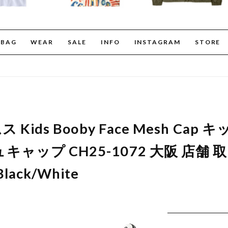
BAG
WEAR
SALE
INFO
INSTAGRAM
STORE
 Kids Booby Face Mesh Ca
ャップ CH25-1072 大阪 店舗 
ack/White