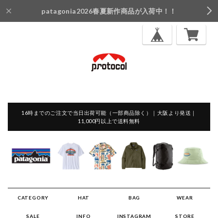
patagonia2026春夏新作商品が入荷中！！
16時までのご注文で当日出荷可能（一部商品除く）｜大阪より発送｜
11,000円以上で送料無料
CATEGORY
HAT
BAG
WEAR
SALE
INFO
INSTAGRAM
STORE