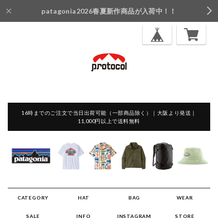
patagonia2026春夏新作商品が入荷中！！
16時までのご注文で当日出荷可能（一部商品除く）｜大阪より発送｜
11,000円以上で送料無料
CATEGORY
HAT
BAG
WEAR
SALE
INFO
INSTAGRAM
STORE