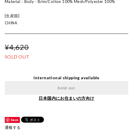
Material：Body・Brim/Cotton 100% Mesh/Polyester 100%
[生産国]
CHINA
¥4,620
SOLD OUT
International shipping available
Sold out
日本国内にお住まいの方向け
Save
通報する