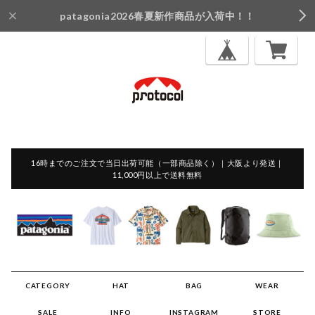
patagonia2026春夏新作商品が入荷中！！
16時までのご注文で当日出荷可能（一部商品除く）｜大阪より発送｜
11,000円以上で送料無料
CATEGORY
HAT
BAG
WEAR
SALE
INFO
INSTAGRAM
STORE