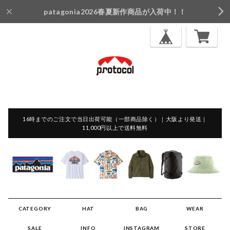
patagonia2026春夏新作商品が入荷中！！
16時までのご注文で当日出荷可能（一部商品除く）｜大阪より発送｜
11,000円以上で送料無料
CATEGORY
HAT
BAG
WEAR
SALE
INFO
INSTAGRAM
STORE