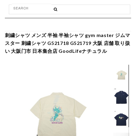
刺繍シャツ メンズ 半袖 半袖シャツ gym master ジムマ
スター 刺繍シャツ G521718 G521719 大阪 店舗 取り扱
い 大阪门市 日本集合店 GoodLifeナチュラル