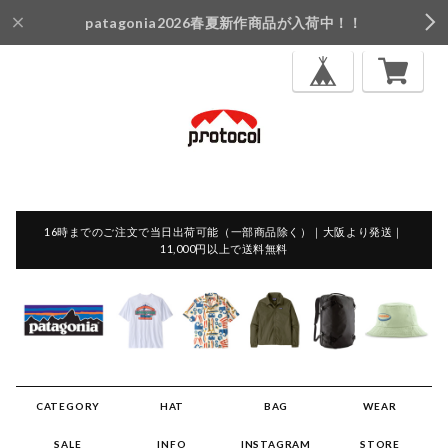
patagonia2026春夏新作商品が入荷中！！
16時までのご注文で当日出荷可能（一部商品除く）｜大阪より発送｜
11,000円以上で送料無料
CATEGORY
HAT
BAG
WEAR
SALE
INFO
INSTAGRAM
STORE