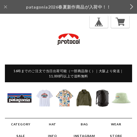
patagonia2026春夏新作商品が入荷中！！
16時までのご注文で当日出荷可能（一部商品除く）｜大阪より発送｜
11,000円以上で送料無料
CATEGORY
HAT
BAG
WEAR
SALE
INFO
INSTAGRAM
STORE