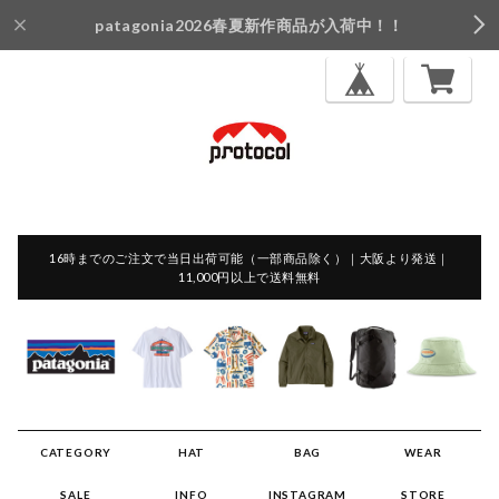
patagonia2026春夏新作商品が入荷中！！
16時までのご注文で当日出荷可能（一部商品除く）｜大阪より発送｜
11,000円以上で送料無料
CATEGORY
HAT
BAG
WEAR
SALE
INFO
INSTAGRAM
STORE