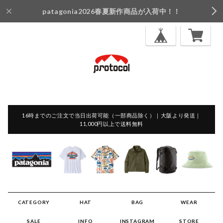
patagonia2026春夏新作商品が入荷中！！
16時までのご注文で当日出荷可能（一部商品除く）｜大阪より発送｜
11,000円以上で送料無料
CATEGORY
HAT
BAG
WEAR
SALE
INFO
INSTAGRAM
STORE