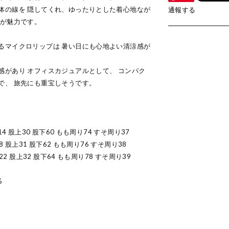
体の線を 隠してくれ、ゆったりとした着心地なが
通報する
トが魅力です。
るマイクロリップは 暑い日にも心地よい清涼感が
感があり オフィスカジュアルとして、 コンパク
で、 旅先にも重宝しそうです。
4 股上30 股下60 もも周り74 すそ周り37
8 股上31 股下62 もも周り76 すそ周り38
22 股上32 股下64 もも周り78 すそ周り39
%