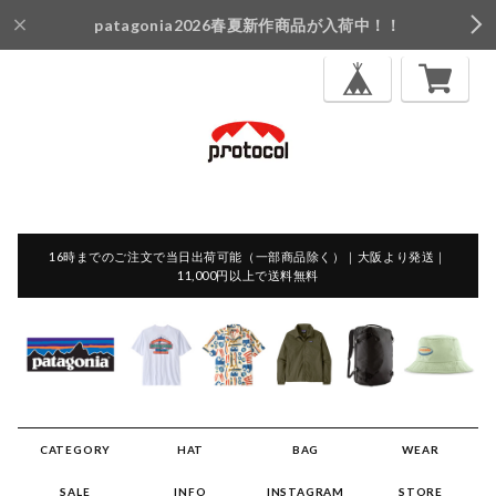
patagonia2026春夏新作商品が入荷中！！
16時までのご注文で当日出荷可能（一部商品除く）｜大阪より発送｜
11,000円以上で送料無料
CATEGORY
HAT
BAG
WEAR
SALE
INFO
INSTAGRAM
STORE