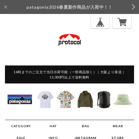
patagonia2026春夏新作商品が入荷中！！
16時までのご注文で当日出荷可能（一部商品除く）｜大阪より発送｜
11,000円以上で送料無料
CATEGORY
HAT
BAG
WEAR
SALE
INFO
INSTAGRAM
STORE