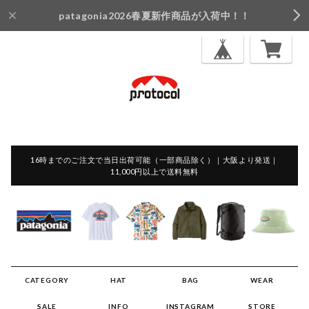
patagonia2026春夏新作商品が入荷中！！
16時までのご注文で当日出荷可能（一部商品除く）｜大阪より発送｜
11,000円以上で送料無料
CATEGORY
HAT
BAG
WEAR
SALE
INFO
INSTAGRAM
STORE