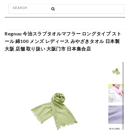
Regnuu 今治スラブタオルマフラー ロングタイプ スト
ール 綿100 メンズ レディース みやざきタオル 日本製
大阪 店舗 取り扱い 大阪门市 日本集合店