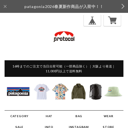
patagonia2026春夏新作商品が入荷中！！
16時までのご注文で当日出荷可能（一部商品除く）｜大阪より発送｜
11,000円以上で送料無料
CATEGORY
HAT
BAG
WEAR
SALE
INFO
INSTAGRAM
STORE