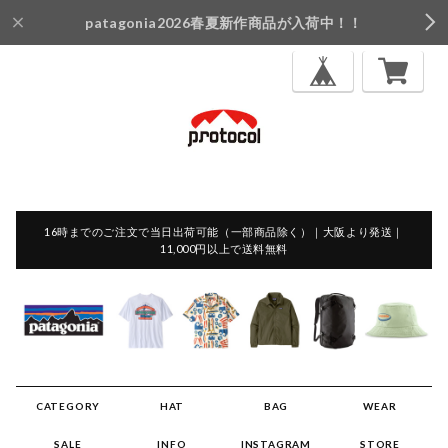
patagonia2026春夏新作商品が入荷中！！
16時までのご注文で当日出荷可能（一部商品除く）｜大阪より発送｜
11,000円以上で送料無料
CATEGORY
HAT
BAG
WEAR
SALE
INFO
INSTAGRAM
STORE