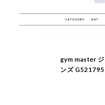
CATEGORY
HAT
gym master
ンズ G52179