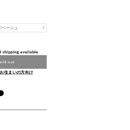
l shipping available
old out
お住まいの方向け