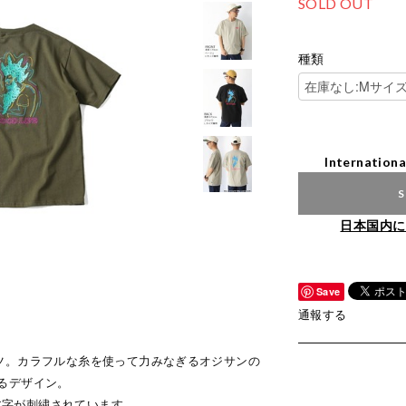
SOLD OUT
種類
Internationa
S
日本国内に
Save
通報する
ツ。カラフルな糸を使って力みなぎるオジサンの
るデザイン。
の文字が刺繍されています。