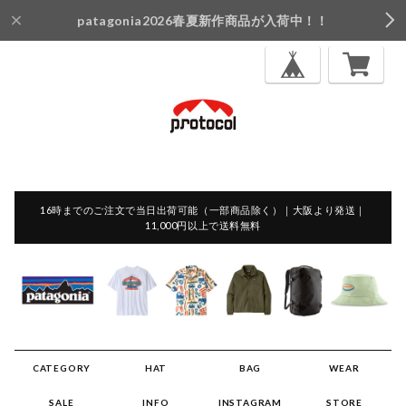
patagonia2026春夏新作商品が入荷中！！
16時までのご注文で当日出荷可能（一部商品除く）｜大阪より発送｜
11,000円以上で送料無料
CATEGORY
HAT
BAG
WEAR
SALE
INFO
INSTAGRAM
STORE