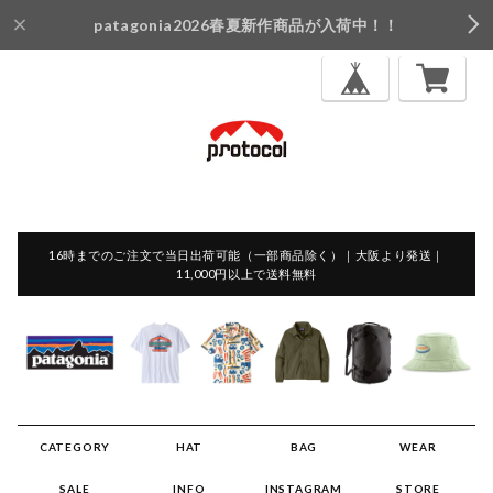
patagonia2026春夏新作商品が入荷中！！
16時までのご注文で当日出荷可能（一部商品除く）｜大阪より発送｜
11,000円以上で送料無料
CATEGORY
HAT
BAG
WEAR
SALE
INFO
INSTAGRAM
STORE