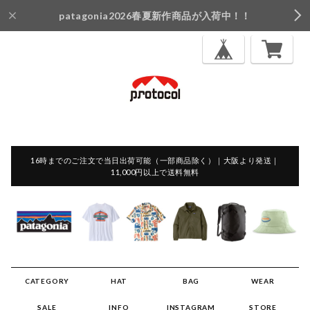
patagonia2026春夏新作商品が入荷中！！
16時までのご注文で当日出荷可能（一部商品除く）｜大阪より発送｜
11,000円以上で送料無料
CATEGORY
HAT
BAG
WEAR
SALE
INFO
INSTAGRAM
STORE