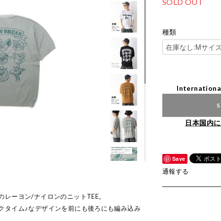
SOLD OUT
種類
Internationa
S
日本国内に
Save
通報する
レーヨン/ナイロンのニットTEE。
クタイム♪なデザインを前にも後ろにも編み込み