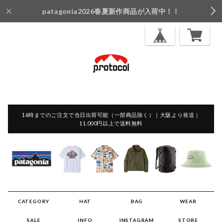
patagonia2026春夏新作商品が入荷中！！
16時までのご注文で当日出荷可能（一部商品除く）｜大阪より発送｜
11,000円以上で送料無料
CATEGORY
HAT
BAG
WEAR
SALE
INFO
INSTAGRAM
STORE