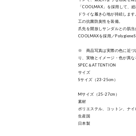
「COOLMAX」を採用して、
ドライな履き心地が持続します
工の抗菌防臭性を装備。
爪先を開放しサンダルとの肌当
COOLMAXを採用／PolygieneS
※ 商品写真は実際の色に近づ
り、実物とイメージ・色が異な
SPEC＆ATTENTION
サイズ
Sサイズ（23-25cm）
Mサイズ（25-27cm）
素材
ポリエステル、コットン、ナイ
生産国
日本製