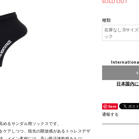
SOLD OUT
種類
Internationa
S
日本国内に
Save
通報する
高めるサンダル用ソックスです。
をケアしつつ、指先の開放感があるトゥレスデザ
持。メイン素材には、高い吸汗速乾性をもつ