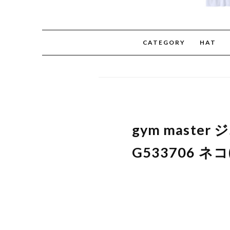
CATEGORY
HAT
gym mast
G533706 ネコ(