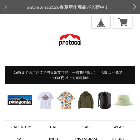
patagonia2026春夏新作商品が入荷中！！
16時までのご注文で当日出荷可能（一部商品除く）｜大阪より発送｜
11,000円以上で送料無料
CATEGORY
HAT
BAG
WEAR
SALE
INFO
INSTAGRAM
STORE